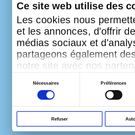
Ce site web utilise des c
Les cookies nous permette
et les annonces, d'offrir d
médias sociaux et d'analys
partageons également des i
notre site avec nos parte
publicité et d'analyse, qu
Sélection
Nécessaires
Préférences
du
d'autres informations que 
consentement
ont collectées lors de votre
Refuser
Auto