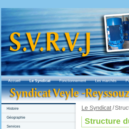
Accueil
Le Syndicat
Fonctionnement
Les marchés
Pa
Le Syndicat
/
Stru
Histoire
Géographie
Structure 
Services