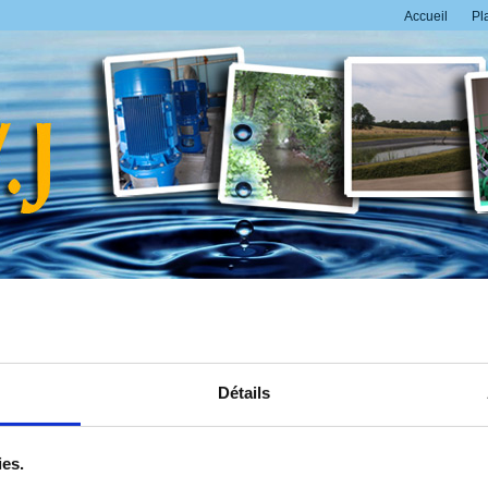
Accueil
Pl
ement
Les marchés
Partenaires
Actualités
Détails
Actualités
/
Nouvelles
La DSP change
ies.
Le