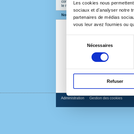
consacré aux orientations budgétaires :
Les cookies nous permettent d
le mardi 16 décembre 2025 -
sociaux et d'analyser notre t
Nouvelles
partenaires de médias sociaux
vous leur avez fournies ou qu'
Sélection
Nécessaires
du
consentement
Refuser
Administration
Gestion des cookies