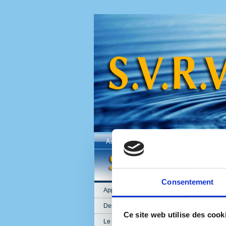
Accueil
Le Syndicat
Fonctionn
Consentement
Appel d'offre
Derniers comptes-rendus
Ce site web utilise des cook
Le prochain Comité Syndical sera