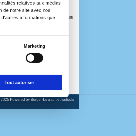
nnalités relatives aux médias
on de notre site avec nos
>
Retour à la sélection
 d'autres informations que
Marketing
Tout autoriser
 2025
Powered by Berger-Levrault et Isotools